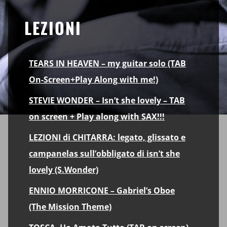
LEZIONI
TEARS IN HEAVEN – my guitar solo (TAB
On-Screen+Play Along with me!)
STEVIE WONDER – Isn’t she lovely – TAB
on screen + Play along with SAX!!!
LEZIONI di CHITARRA: legato, glissato e
campanelas sull’obbligato di isn’t she
lovely (S.Wonder)
ENNIO MORRICONE – Gabriel’s Oboe
(The Mission Theme)