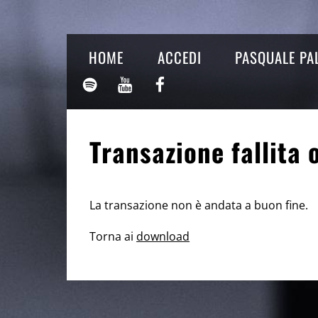
Skip
HOME
ACCEDI
PASQUALE P
to
content
My
YouTube
Pagina
Music
Channel
Facebook
on
Transazione fallita 
Spotify
La transazione non è andata a buon fine.
Torna ai
download