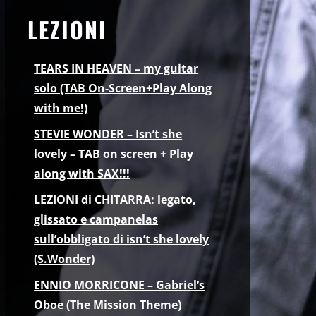
LEZIONI
TEARS IN HEAVEN – my guitar
solo (TAB On-Screen+Play Along
with me!)
STEVIE WONDER – Isn’t she
lovely – TAB on screen + Play
along with SAX!!!
LEZIONI di CHITARRA: legato,
glissato e campanelas
sull’obbligato di isn’t she lovely
(S.Wonder)
ENNIO MORRICONE – Gabriel’s
Oboe (The Mission Theme)