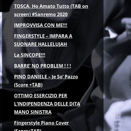
TOSCA, Ho Amato Tutto (TAB on
screen) #Sanremo 2020
IMPROVVISA CON ME!!!
FINGERSTYLE – IMPARA A
SUONARE HALLELUJAH
La SINCOPE!!!
BARRE’ NO PROBLEM ! ! !
PINO DANIELE – Je So’ Pazzo
(Score +TAB)
OTTIMO ESERCIZIO PER
L’INDIPENDENZA DELLE DITA
MANO SINISTRA
Fingerstyle Piano Cover
(Score+TAB)