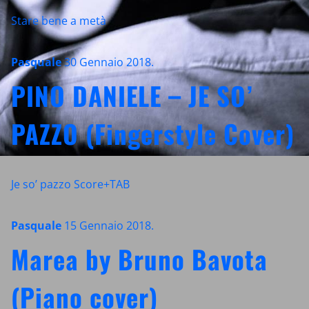
Stare bene a metà
Pasquale
30 Gennaio 2018
.
PINO DANIELE – JE SO’
PAZZO (Fingerstyle Cover)
Je so’ pazzo Score+TAB
Pasquale
15 Gennaio 2018
.
Marea by Bruno Bavota
(Piano cover)