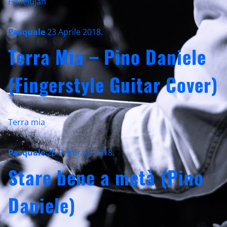
Hallelujah
Pasquale
23 Aprile 2018
.
Terra Mia – Pino Daniele
(Fingerstyle Guitar Cover)
Terra mia
Pasquale
26 Febbraio 2018
.
Stare bene a metà (Pino
Daniele)