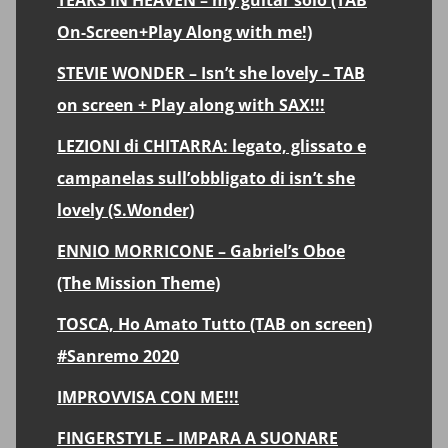
On-Screen+Play Along with me!)
STEVIE WONDER – Isn’t she lovely – TAB
on screen + Play along with SAX!!!
LEZIONI di CHITARRA: legato, glissato e
campanelas sull’obbligato di isn’t she
lovely (S.Wonder)
ENNIO MORRICONE – Gabriel’s Oboe
(The Mission Theme)
TOSCA, Ho Amato Tutto (TAB on screen)
#Sanremo 2020
IMPROVVISA CON ME!!!
FINGERSTYLE – IMPARA A SUONARE