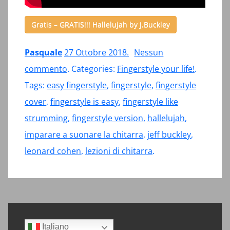
Gratis – GRATIS!!! Hallelujah by J.Buckley
Pasquale
27 Ottobre 2018
.
Nessun
su
commento
. Categories:
Fingerstyle your life!
.
FINGERSTYLE
Tags:
easy fingerstyle
,
fingerstyle
,
fingerstyle
–
cover
,
fingerstyle is easy
,
fingerstyle like
IMPARA
strumming
,
fingerstyle version
,
hallelujah
,
A
imparare a suonare la chitarra
,
jeff buckley
,
SUONARE
leonard cohen
,
lezioni di chitarra
.
HALLELUJAH
Sidebar
Italiano