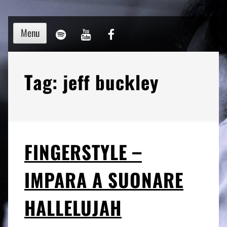
Skip
to
My
YouTube
Pagina
Menu
content
Music
Channel
Facebook
on
Tag:
jeff buckley
Spotify
FINGERSTYLE –
IMPARA A SUONARE
HALLELUJAH