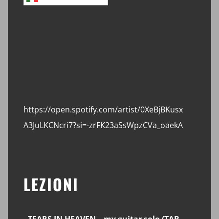
https://open.spotify.com/artist/0XeBjBKusx
A3JuLKCNcri7?si=-zrFK23aSsWpzCVa_oaekA
LEZIONI
TEARS IN HEAVEN – my guitar solo (TAB